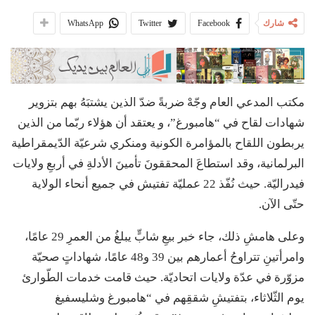
شارك
Facebook
Twitter
WhatsApp
مكتب المدعي العام وجّهْ ضربةً ضدّ الذين يشتبَهُ بهم بتزوير
شهادات لقاح في “هامبورغ”، و يعتقد أن هؤلاء ربّما من الذين
يربطون اللقاح بالمؤامرة الكونية ومنكري شرعيّة الدّيمقراطية
البرلمانية، وقد استطاعَ المحققونَ تأمينَ الأدلةِ في أربعِ ولايات
فيدراليّة. حيث نُفّذ 22 عمليّة تفتيش في جميع أنحاء الولاية
حتّى الآن.
وعلى هامشِ ذلك، جاء خبر بيعِ شابٍّ يبلغُ من العمرِ 29 عامًا،
وامرأتينِ تتراوحُ أعمارهم بين 39 و48 عامًا، شهاداتٍ صحيّة
مزوّرة في عدّة ولايات اتحاديّة. حيث قامت خدمات الطّوارئ
يوم الثّلاثاء، بتفتيشِ شققِهم في “هامبورغ وشليسفيغ