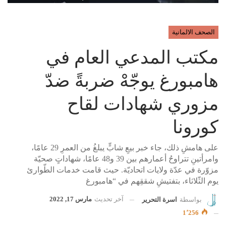
الصحف الالمانية
مكتب المدعي العام في
هامبورغ يوجّهْ ضربةً ضدّ
مزوري شهادات لقاح
كورونا
على هامشِ ذلك، جاء خبر بيعِ شابٍّ يبلغُ من العمرِ 29 عامًا،
وامرأتينِ تتراوحُ أعمارهم بين 39 و48 عامًا، شهاداتٍ صحيّة
مزوّرة في عدّة ولايات اتحاديّة. حيث قامت خدمات الطّوارئ
يوم الثّلاثاء، بتفتيشِ شققِهم في “هامبورغ
آخر تحديث
مارس 17, 2022
بواسطة
اسرة التحرير
1٬256