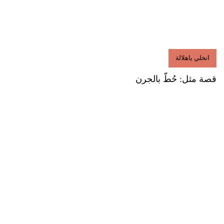
انخلي ياهلالة
قصة مثل: حُطّ بالجرن