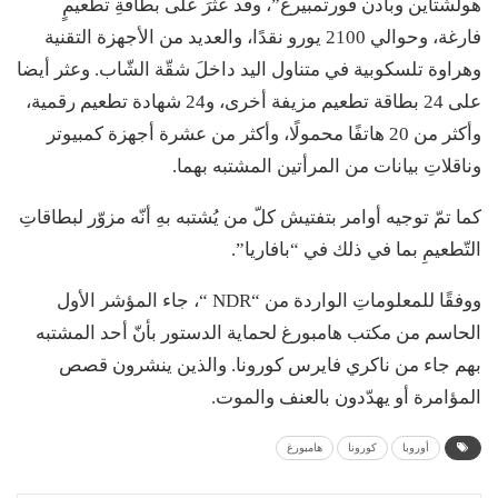
هولشتاين وبادن فورتمبيرغ”، وقد عُثرَ على بطاقةِ تطعيمٍ
فارغة، وحوالي 2100 يورو نقدًا، والعديد من الأجهزة التقنية
وهراوة تلسكوبية في متناول اليد داخلَ شقّة الشّاب. وعثر أيضا
على 24 بطاقة تطعيم مزيفة أخرى، و24 شهادة تطعيم رقمية،
وأكثر من 20 هاتفًا محمولًا، وأكثر من عشرة أجهزة كمبيوتر
وناقلاتِ بيانات من المرأتين المشتبه بهما.
كما تمّ توجيه أوامر بتفتيش كلّ من يُشتبه بهِ أنّه مزوّر لبطاقاتِ
التّطعيمِ بما في ذلك في “بافاريا”.
ووفقًا للمعلوماتِ الواردة من “NDR “، جاء المؤشر الأول
الحاسم من مكتب هامبورغ لحماية الدستور بأنّ أحد المشتبه
بهم جاء من ناكري فايرس كورونا. والذين ينشرون قصص
المؤامرة أو يهدّدون بالعنف والموت.
أوروبا
كورونا
هامبورغ