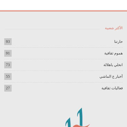
الأكثر شعبية
حارتنا
93
هموم ثقافية
91
انخلي ياهلالة
73
أخبار ع الماشي
55
فعاليات ثقافية
27