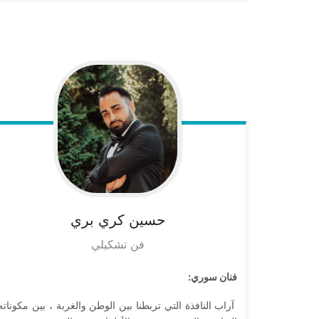
حسين
كري بري
فن تشكيلي
فنان سوري:
آراب النافذة التي تربطنا بين الوطن والغربة ، بين مكوناته