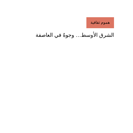
هموم ثقافية
الشرق الأوسط… وجوهٌ في العاصفة