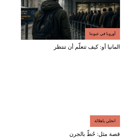
أوروبا في عيوننا
المانيا أو: كيف تتعلّم أن تنتظر
انخلي ياهلالة
قصة مثل: حُطّ بالجرن