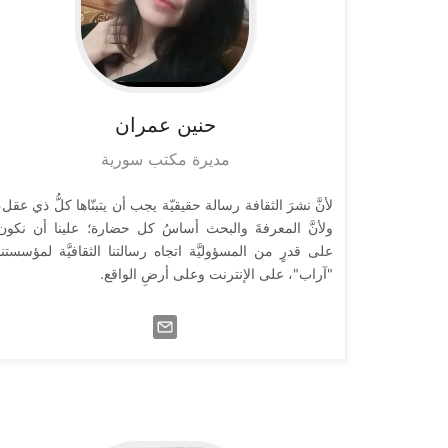
حنين
عمران
مديرة مكتب سورية
لأنَّ نشرَ الثقافة رسالة حقيقيّة يجب أن يتبنّاها كلُّ ذي عقل،
ولأنَّ المعرفةَ والبحث أساسُ كل حضارة؛ علينا أن نكون
على قدرٍ من المسؤوليَّة اتجاه رسالتنا الثقافيَّة لمؤسستنا
"آراب"، على الإنترنت وعلى أرضِ الواقع.