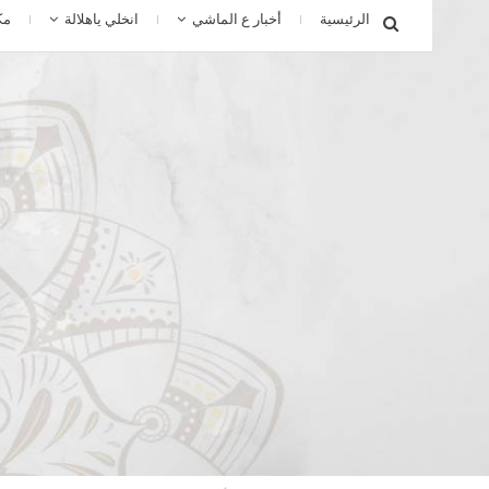
الرئيسية
أخبار ع الماشي
انخلي ياهلالة
مك