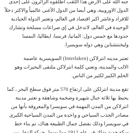
جنه الله على الارض هذا اللقب اطلقوه الزائرون على إحدى
الدول الاوروبية، وهي أيضا من الدول الأغنى عالمياً والاكثر دخلاً
للافراد وعاشر اكبر اقتصاد في العالم، وتعتبر الدولة الحيادية
الوحيدة في العالم، لاتدخل في إي صراعات مسلحة وتشارك
حدودها مع خمس دول: المانيا، فرنسا، ايطاليا، النمسا
وليخنتشتاين وهي دوله سويسرا.
تعتبر مدينه انترلاكن (Interlaken) السويسرية عاصمة
الالب والمدينة، وتعني كلمة انترلاكن ملتقى البحيرات وهو
الحلم الكبير لكثير من الناس.
تقع مدينة انترلكن على ارتفاع 570 متر فوق سطح البحر ، كما
يحيط بها ثلاثة جبال شهيرة وضخمة وشاهقة و تعتبر مدينة
انترلاكن من المدن المهمة في سويسرا والمعروفة بأنها من
مصادر الجذب السياحي و واحدة من المدن السياحية الكبرى
في سويسرا وذلك بفضل جمال الطبيعة هناك، تم بناء خط
سكة حديد وذلك في عام 1912 مما يسهل حركة التنقل بين