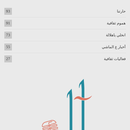
حارتنا
93
هموم ثقافية
91
انخلي ياهلالة
73
أخبار ع الماشي
55
فعاليات ثقافية
27