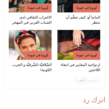
أوروبا في عيوننا
أوروبا في عيوننا
المانيا أو: كيف تتعلّم أن
الاغتراب الثقافي لدى
تنتظر
الشباب العربي في المهجر
أوروبا في عيوننا
أوروبا في عيوننا
ازدواجية المعايير في انتقاء
السَّلافيَّة الشَّرقيَّة و الحرب
اللاجئين
الكونية!
السابق
التالي
اترك رد