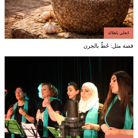
انخلي ياهلالة
قصة مثل: حُطّ بالجرن