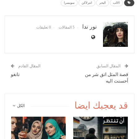
الالب
البحر
انترلاكن
سويسرا
نور ندا
5 المقالات
0 تعليقات
المقال السابق
المقال القادم
قصة المثل اتق شر من
تانغو
أحسنت اليه
قد يعجبك ايضا
الكل