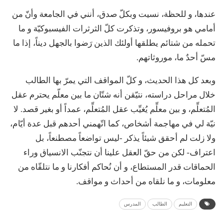
عندها، و للحظة، نسيت وبكلّ صدق، أنني في الجامعة وأنّ من
أمامي هو بروفيسور، وتذكرت كلّ الثرثرات الفيسبوكيّة و ما
تحمله من شتائم يطلقها أولئك الذين رَضوا بالجهل ديناً، إذا ما
مسّ أحدٌ ما، موروثاتهم.
وبعد كل هذا الحديث، و كلّ المواقف التي يمرّ بها الطالب
خلال مراحل دراسته، نتيّقن أنه شتّان ما بين معلّم يحترم عقل
المُتعلِّم، و بين معلِّم يُغيِّب عقل المُتعلِّم، عمداً أو بغير قصد. لا
نيّة لي في مهاجمة أشخاص، كما اتّهمني أحدهم قبل عدة أيّام،
ولا زلت لم أحقق شيئاً يذكر -ليس تواضعاً مصطنعاً، بل
اعتراف- لكن من حقّ العقل علينا أن نتجنّب الانسياق وراء
الحماقات قدر المستطاع، و أن نُحاكم أفكارنا و ما نتلقّاه من
معلومات، و ما نلقاه من أحداث و مواقف.
التعليم
الطالب
المدرس