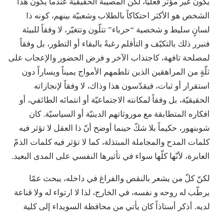
يكون غير مؤثِّر فعليّاً، لكن المصيبة الحقيقيّة عندما يكون هذا
الشخص هو الأكثر احتكاكاً بالطلاب وشعبيّة بينهم، كونه ذا
لسانٍ سليط و شخصية “حرباء” تتلّون وتتغيّر، لا وفقاً للبيئة
فنبرر ذلك بالتكيّف و التأقلم رغبةً بالبقاء أو التطور، بل وفقاً
لمصلحة تافهة، كاجتذاب الآخر و فرض الحضور والإعجاب على
ثلّةٍ من المراهقين الذين تلطمهم الأمواج يميناً ويساراً دون
استقرار أو ثبات، فيقدّسون هذا وذاك، لا وفقاً لإنجازاته
الحقيقيّة، بل وفقاً لمكانته الاجتماعيّة أو انتمائه الطائفي، أو
افكاره المتطابقة مع موروثاتهم الدينيّة أو السياسيّة. كان
شوبنهور، حكيماً بلا شكّ حينما أوضح أنّ ذا العقل لا تؤثر فيه
كلمات المدح والمجاملة المبتذلة، كما لا تؤثر فيه كلمات الذمّ
العابرة، لأنّها كلّها سواء في تأثيرها النفسي على المدى البعيد.
لكنّ كلّ من يشعر بالنقص والفراغ في داخله، يبحث عمّا
يرطّب له روحه و نفسه، في الخارج، لذا لا ارتواء له ولا قناعة
لديه. أذكر أستاذاً كان يأتي من محافظة السويداء إلى كلية