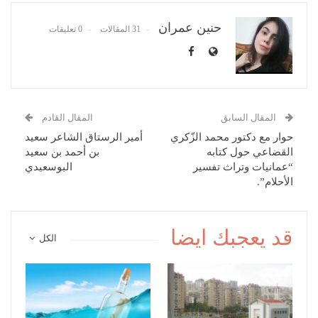
حنين عمران
31 المقالات
0 تعليقات
المقال السابق
المقال القادم
حوار مع دكتور محمد الزّكري
أمير الرستاق الشاعر سعيد
القضاعي حول كتابه
بن أحمد بن سعيد
“عمانيات وتراث تفسير
البوسعيدي
الأحلام”.
قد يعجبك ايضا
الكل