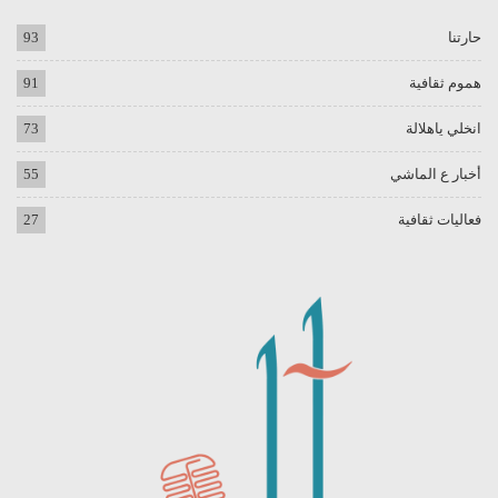
حارتنا
93
هموم ثقافية
91
انخلي ياهلالة
73
أخبار ع الماشي
55
فعاليات ثقافية
27