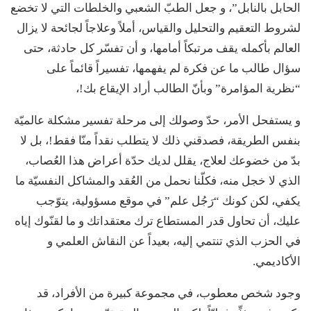
الحابل بالنابل”، و جعل الطبّ الشعبي والخلطات التي لا تخضع
لشروط التعقيم والتحليل والقياس، أملاً وعلاجاً لجائحة لا يزال
العالم بأكمله يقف مرتبكاً أمامها، و أن تفسّر كل حادثة، حتى
سؤال طالب ما عن فكرة لم يفهمها، تفسيراً قائماً على
“نظرية المؤامرة” وبأنّ الطالب أراد الإيقاع بك!،
و يستفحل الأمر، حدّ وصولك إلى مرحلة تفسير مشكلة عالميّة
بنفس الطريقة، فصدقني ذلك لا يتطلب نقداً منّا فقط!، بل لا
بدّ من خضوعك لعلاج، يقلل لديك حدّة أعراض هذا العُصاب،
الذي لا خجل منه، فكلّنا نحمل من العُقد والمشاكل النفسيّة ما
يكفي، لكن كونك “رَجُل علم” في موقع مسؤولية، يتوّجب
عليك، أن تحاول قدر المستطاع ترك معتقداتك و ما لقنّوك إياه
في الحزب الذي تنتمي إليه، بعيداً عن النقاش العلمي و
الأكاديمي.
وجود شخص معطوب، في مجموعة كبيرة من الأفراد، قد