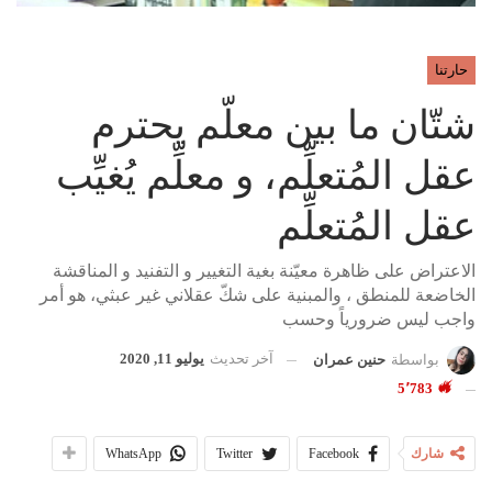
حارتنا
شتّان ما بين معلّم يحترم
عقل المُتعلِّم، و معلِّم يُغيِّب
عقل المُتعلِّم
الاعتراض على ظاهرة معيّنة بغية التغيير و التفنيد و المناقشة
الخاضعة للمنطق ، والمبنية على شكّ عقلاني غير عبثي، هو أمر
واجب ليس ضرورياً وحسب
آخر تحديث
يوليو 11, 2020
بواسطة
حنين عمران
5٬783
شارك
Facebook
Twitter
WhatsApp