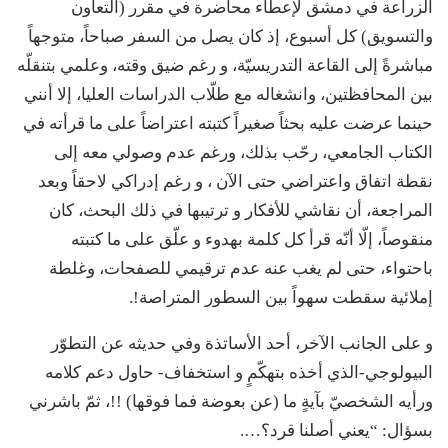
الزراعة في دمشق لإعطاء محاضرة في مقرر (التعاون
والتسويق) كل أسبوع، إذ كان يصل من السفر صباحاً، متوجهاً
مباشرةً إلى القاعة التدريسيّة، و رغم ضيق وقته، وعلمي بتنقلّه
بين المحافظتين، وانشغاله مع طلّاب الدراسات العليا، إلا أنني
حينما عرضت عليه بحثاً صغيراً كتبته اعتراضاً على ما قرأته في
الكتاب الجامعي، رحّب بذلك، ورغم عدم وصولي معه إلى
نقطة اتفاق واعتراضي حتى الآن ، و رغم إدراكي لاحقاً وبعد
المراجعة، أن نقاشي للأفكار و ترتيبها في ذلك البحث، كان
منقوصاً، إلّا أنّه قرأ كل كلمة بهدوء و علّق على ما كتبته
باحتواء، حتى لم يغب عنه عدم ترقيمي للصفحات، وغلطة
إملائية سقطت سهواً بين السطور المتراصة!.
و على الجانب الآخر، أحد الأساتذة وفي حديثه عن التطوّر
البيولوجي-الذي أخذه بتهكّمٍ و استخفاف- حاول دعم كلامه
ورأيه الشخصيّ بآيةٍ ما (عن بعوضة فما فوقها) !!، ثمّ باشرني
بسؤال: “يعني أصلنا قرد؟….