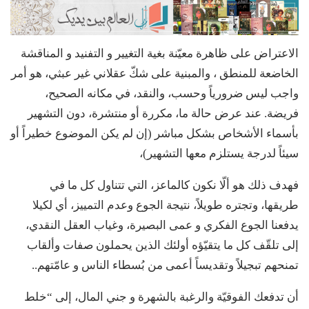
الاعتراض على ظاهرة معيّنة بغية التغيير و التفنيد و المناقشة
الخاضعة للمنطق ، والمبنية على شكّ عقلاني غير عبثي، هو أمر
واجب ليس ضرورياً وحسب، والنقد، في مكانه الصحيح،
فريضة. عند عرض حالة ما، مكررة أو منتشرة، دون التشهير
بأسماء الأشخاص بشكل مباشر (إن لم يكن الموضوع خطيراً أو
سيئاً لدرجة يستلزم معها التشهير)،
فهدف ذلك هو ألّا نكون كالماعز، التي تتناول كل ما في
طريقها، وتجتره طويلاً، نتيجة الجوع وعدم التمييز، أي لكيلا
يدفعنا الجوع الفكري و عمى البصيرة، وغياب العقل النقدي،
إلى تلقّف كل ما يتقيّؤه أولئك الذين يحملون صفات وألقاب
تمنحهم تبجيلاً وتقديساً أعمى من بُسطاء الناس و عامّتهم..
أن تدفعك الفوقيّة والرغبة بالشهرة و جني المال، إلى “خلط