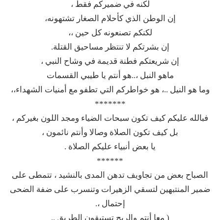
لكنه في ضميركم فقط ،
إن الوطن الذي كأحلام الصغار تشتهونه،
لكنكم تصنعونه كل حين ،،
إن بشرتكم لا تنتظر مساحيق القتلة.
إن شريعتكم فطنة قديمة في وشاح النبي ،
ماهو النبل ،..هو أنتم يا طيبي القسمات
وما هو النيل ..، هو خواطركم التي تطفو مع أمنيات الشهداء،،
*******
فبالله عليكم كيف تكون سبحات الضياء ومجد اللون بغيركم ،
بل كيف تكون الصلاة وصالا وأنتم نائمون ،
يا بعض أنبياء عليكم الصلاة .
******
الصباح بعض من تجاويف تدهن المدى بالنشيد ، تتمطى على
ضمير المنتبهين لتسقي الزهيرات وتنسرب على ضفة الضحى
إحتمال ،.
( معا أنتم والريح تستبقون الطريق ..