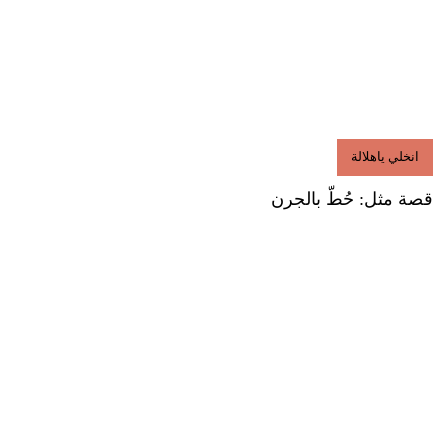
انخلي ياهلالة
قصة مثل: حُطّ بالجرن