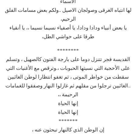
الأسماء
لها انتباه الغرقى وصولجان الاصيل ..ولكم بعض مسامات الفلق
الرحيم،
يا بعض أنبياء ودادا ودادا، يا أصفياء نسيما نسيما ،، يا أنقياء
طرقا على حواشي الطل،
********
القديسة فجر تتنزل دوما على بارجة الفتون كالصهيل ، وتسلم
على الأحجية التي نسيتها الحبوبات ،.وترقص مع الأغنيات التي
سقطت من خواطر الموتى ، ثم تغفو انتظارا لوطن الغائبين
..الغائبين ترجلوا من مقلهم ثم غازلوا النهار وصفقوا للغمامات
الرحيمة ،،
إنها الحياة
إنها الحياة
*******
إن الوطن الذي كالنهار تبحثون عنه ،