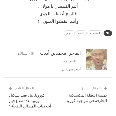
أنتم القمصان يا هؤلاء ،
فالريح أيقظت الجوى
وأنتم أيقظتوا العيون ،.)
الحمامات
الحياة
النهار
الماحي محمدين أديب
499 المقالات
68 تعليقات
أديب سوداني
المقال السابق
المقال القادم
تميمة البطلة المكسيكية
كورونا: هل تعيد تشكيل
الخارقة في مواجهة كورونا
أوروبا بعد تصدع قيم
أخلاقيات المصالح النفعيّة؟