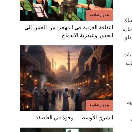
هموم ثقافية
هناك
الثقافة العربية في المهجر: بين الحنين إلى
حال،
الجذور وعبقرية الاندماج
اطقِ
 بات
ات
هم
هموم ثقافية
الشرق الأوسط… وجوهٌ في العاصفة