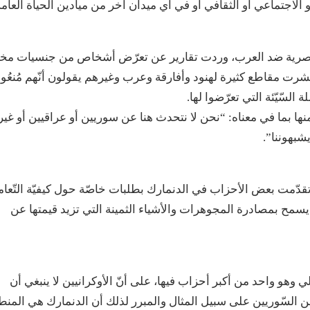
لاجتماعي أو الثقافي أو في أي ميدان آخر من ميادين الحياة العامة
ير العنصرية ضد العرب، وردت تقارير عن تعرّض أشخاص من جنسيات مخت
نتشرت مقاطع كثيرة لهنود وأفارقة وعرب وغيرهم يقولون أنّهم مُنعُو
ة السّيّئة التي تعرّضوا لها.
ا بما في معناه: “نحن لا نتحدث هنا عن سوريين أو عراقيين أو غي
بهوننا”.
 تقدّمت بعض الأحزاب في الدنمارك بطلبات خاصّة حول كيفيّة التّعا
يسمح بمصادرة المجوهرات والأشياء الثمينة التي تزيد قيمتها عن
وهو واحد من أكبر أحزاب فيها، على أنّ الأوكرانيين لا ينبغي أن
عن السّوريين على سبيل المثال والمبرر لذلك أن الدنمارك هي المنط