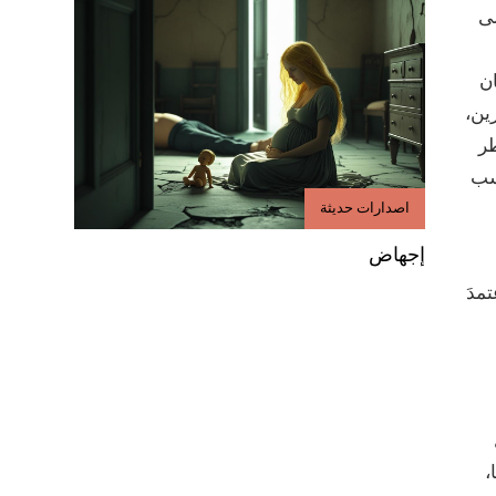
لى
ن
ين،
طر
اسب
اصدارات حديثة
إجهاض
 فالأمر بات عنصريًا بحتًا ورغم أنّ المجتمع الدّوليّ في عام 1965، اعتمدَ
،