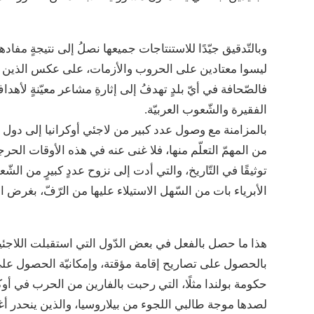
وبالتّدقيق جيّدًا للاستنتاجات جميعها نصلُ إلى نتيجةٍ مفاد
ليسوا معتادين على الحروب والأزمات، على عكس الذين يع
فالصّحافة في أيّ بلدٍ تهدفُ إلى إثارةِ مشاعر معيّنةٍ لأ
الفقيرة والشّعوب العربيّة.
بالمزامنة مع وصول عدد كبير من لاجئي أوكرانيا إلى دول أ
من المهمّ التعلّم منها، فلا غنى عنه في هذه الأوقات ال
توثيقًا في التّاريخ، والتي أدت إلى نزوح عددٍ كبيرٍ من ال
الأبرياء بات من السّهل الاستيلاء عليها من الرّفّ، بغرض ا
هذا ما حصل بالفعل في بعض الدّول التي استقبلت اللاجئين
بالحصول على تصاريح إقامة مؤقتة، وإمكانيّة الحصول ع
حكومة بولندا مثلًا، التي رحبت بالفارين من الحرب في أو
لصدها موجة طالبي اللجوء من بيلاروسيا، والذين ينحدر أغ