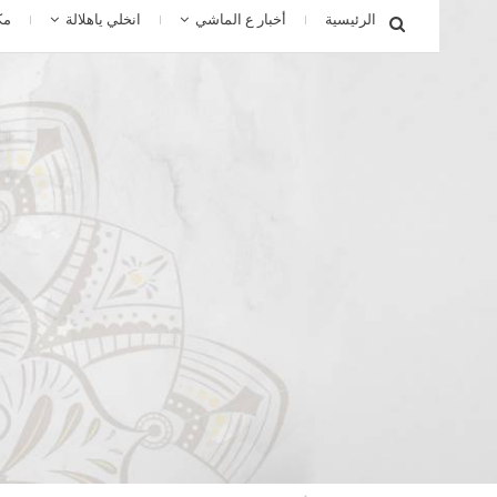
الرئيسية
أخبار ع الماشي
انخلي ياهلالة
مك