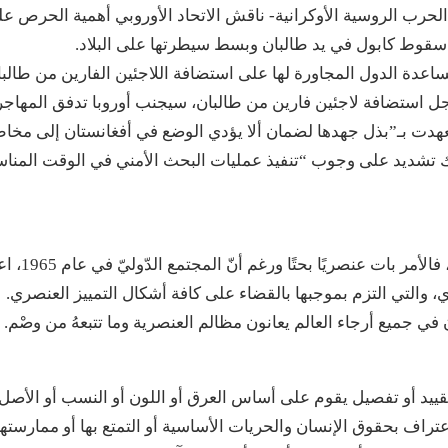
 -قبل أشهر فقط من الحرب الروسية الأوكرانية- ناقش الاتحاد الأوروبي أهمية الحرص ع
قوط كابول في يد طالبان وبسط سيطرتها على البلاد.
عدة الدول المجاورة لها على استضافة اللاجئين الفارين من طالبا
ل استضافة لاجئين فارين من طالبان، سيجنب أوروبا تدفق المهاجر
هدت بـ”بذل جهدها لضمان ألا يؤدي الوضع في أفغانستان إلى مخا
ناك تشديد على وجوب “تنفيذ عمليات البحث الأمني في الوقت المن
وهذا يوضّح مليًا كيفيّة نظرتهم إلى كلّ من هو غير أوروبي،
ري، والتي التزم بموجبها بالقضاء على كافة أشكال التمييز العنصري.
ن في جميع أرجاء العالم يعانون مظالم العنصرية وما تتبعهُ من وصْم.
و تقييد أو تفصيل يقوم على أساس العرق أو اللون أو النسب أو الأصل
تراف بحقوق الإنسان والحريات الأساسية أو التمتع بها أو ممارستها