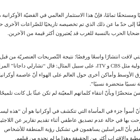
 ومستحقًا تمامًا، فإنّ هذا الاستثمار العالمي في القضيّة الأوكرانية 
ًا إلى حدّ ما عن ذلك الذي تم تخصيصه تاريخيًا للصّراعات الأخرى 
 ضحايا الحرب بالنسبة للغرب قد يُعتبرون أكثر قيمة من الآخرين.
ي لاقت انتشارًا واسعًا ورفضًا؛ نتيجة التّصريحات العنصريّة من قبل
مذيعي الأخبار والمراسلين الأجانب في وسائل الإعلام الدولية مثل CBS و ITV، على سبيل المثال: قال “تشارلي داجات
 الأوسط وأماكن أخرى حول العالم على الهواء أنّ عاصمة أوكرانيا
نسبيًا متحضرة نسبيًا”.
متحضّرًا وبأنّ انتقاء كلماتهم المعيّنة لم تكن عبثًا بل كانت تلميحًا
سبة إلى “لوسي واتسون” مراسلة أخبار ITV؛ بدا أنّ أسوأ جزء في المأساة التي تتكشف في أوكرانيا هو أن “هذه ل
 صرحت بها في حالة عدم تصديق عاطفي أثناء تقديم تقارير عن اللاجئي
 نعلم بأنّ المراسلين يساهمون في تشكيل رؤية المنطقة للأشخاص
لنّمطية والاقتراب أكثر من الحقيقة وهذا ما لم نجده من قبلهم.