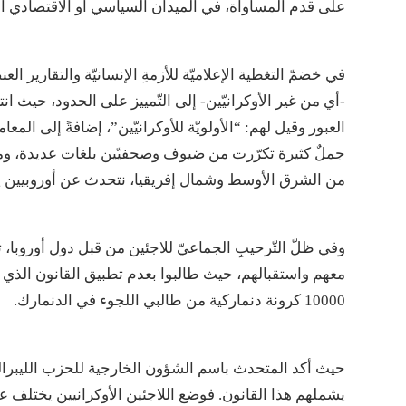
على قدم المساواة، في الميدان السياسي أو الاقتصادي أو ا
في خضمّ التغطية الإعلاميّة للأزمةِ الإنسانيّة والتقار
-أي من غير الأوكرانيّين- إلى التّمييز على الحدود، حيث ا
العبور وقيل لهم: “الأولويّة للأوكرانيّين”، إضافةً إلى المعامل
جملٌ كثيرة تكرّرت من ضيوف وصحفيّين بلغات عديدة، ومنه
من الشرق الأوسط وشمال إفريقيا، نتحدث عن أوروبيين يش
وفي ظلّ التّرحيبِ الجماعيّ للاجئين من قبل دول أوروبا،
معهم واستقبالهم، حيث طالبوا بعدم تطبيق القانون الذي 
10000 كرونة دنماركية من طالبي اللجوء في الدنمارك.
حيث أكد المتحدث باسم الشؤون الخارجية للحزب الليبرالي 
يشملهم هذا القانون. فوضع اللاجئين الأوكرانيين يختلف 