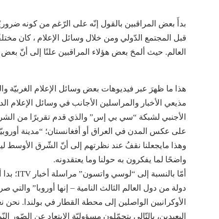
بدأَ بعض المراقبين بالقول إنّه على الرّغم من كونه ضروريًا
قبل المجتمع الدّولي ومن خلال وسائل الإعلام ، كان مختلف
العالم. حيث ألمحَ بعض هؤلاء المراقبين علنًا إلى أنّ بعض
هذا ما ظهرَ عبر فيديوهات بعض وسائل الإعلام الغربيّة والت
الأجنبي لشبكة “سي بي إس” والذي قدم تقريرًا من الشرق
على عكس المدن في العراق أو أفغانستان؛ “مدينة أوروبيّة 
وهذا مايجعلنا نقفُ عند نظرتهم إلى أنّ الشّرق الأوسط ليسَ 
واضحًا لما يفكرون به حولنا وما يعتقدونه.
أمّا بالن
دولة من دول العالم الثالث النامية – إنها أوروبا” والتي
الأوكرانيين الواصلين إلى محطة القطار في بولندا. نحن
البعيدين، بالتّالي يتحمّلون مسؤوليّة الابتعاد عن الصّور ا