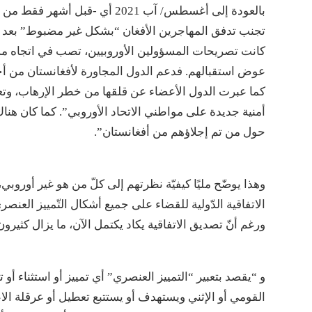
بالعودة إلى أغسطس/ آب 2021 أي
تجنب تدفق المهاجرين الأفغان “بشكل غير مضبوط” بعد س
كانت تصريحات المسؤولين الأوروبيين، تصب في اتجاه مسا
عوض استقبالهم. فدعم الدول المجاورة لأفغانستان من أج
كما عبرت الدول الأعضاء عن قلقها من خطر الإرهاب، وتع
أمنية جديدة على مواطني الاتحاد الأوروبي”. كما كان ه
حول من تم إجلاؤهم من أفغانستان”.
الاتفاقية الدّولية للقضاء على جميع أشكال التّمييز العنص
ورغم أنّ تصديق الاتفاقية يكاد يكتمل الآن، ما يزال كثيرو
و “يقصد بتعبير “التمييز العنصري” أي تمييز أو استثناء أ
القومي أو الإثني ويستهدف أو يستتبع تعطيل أو عرقلة الاع