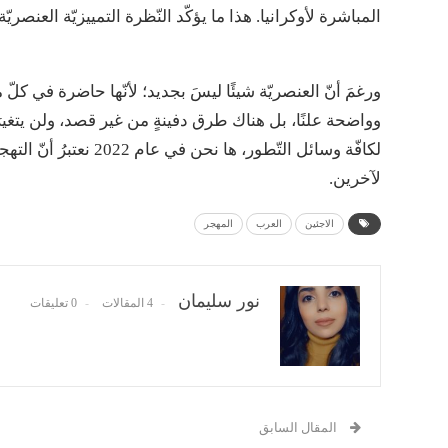
المباشرة لأوكرانيا. هذا ما يؤكّد النّظرة التمييزيّة العنصريّ
ورغمَ أنّ العنصريّة شيئًا ليسَ بجديد؛ لأنّها حاضرة في كلّ
وواضحة علنًا، بل هناك طرق دفينةٍ من غير قصد، ولن يتغي
لكافّة وسائل التّطور،
لآخرين.
الاجئين
العرب
المهجر
نور سليمان
4 المقالات
0 تعليقات
المقال السابق