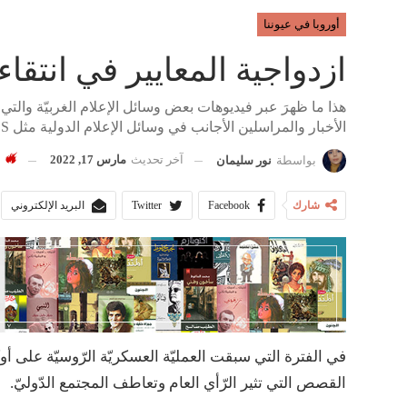
أوروبا في عيوننا
ازدواجية المعايير في انتقاء 
هذا ما ظهرَ عبر فيديوهات بعض وسائل الإعلام الغربيّة والتي 
الأخبار والمراسلين الأجانب في وسائل الإعلام الدولية مثل CBS و ITV، على سبيل المثال:
آخر تحديث
مارس 17, 2022
3٬540
بواسطة
نور سليمان
شارك
Facebook
Twitter
البريد الإلكتروني
في الفترة التي سبقت العمليّة العسكريّة الرّوسيّة على أوكر
القصص التي تثير الرّأي العام وتعاطف المجتمع الدّوليّ.