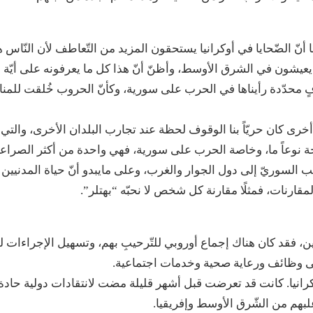
ها أنّ الضّحايا في أوكرانيا يستحقون المزيد من التّعاطف لأن النّاس 
يشون في الشرق الأوسط، وأظنّ أنّ هذا كل ما يعرفونه على أيّة 
هدافٍ محدّدة رأيناها في الحرب على سورية، وكأنّ الحروب خُلقت للمن
خرى كان حريّاً بنا الوقوف لحظة عند تجارب البلدان الأخرى، والتي
حرجة نوعاً ما، وخاصة الحرب على سورية، فهي واحدة من أكثر الصراع
شّعب السوريّ إلى دول الجوار والغرب، وعلى مايبدو أنّ حياة المدنيين
لمقارنات، فمثلًا مقارنة كل شخص لا نحبّه “بهتلر”.
، فقد كان هناك إجماع أوروبي للتّرحيبِ بهم، وتسهيل الإجراءات ل
لى وظائف ورعاية صحية وخدمات اجتماعية.
كرانيا. كانت قد تعرضت قبل أشهر قليلة مضت لانتقادات دولية حادة
لبهم من الشّرق الأوسط وإفريقيا.