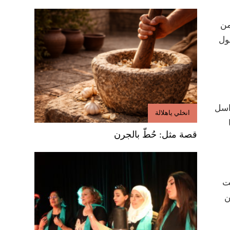
من
حول
ا” المراسل
انخلي ياهلالة
قصة مثل: حُطّ بالجرن
يست
ن