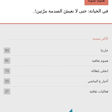
هموم نسوية
في الخيانة: حتى لا نعيشَ الصدمة مرّتين!.
الأكثر شعبية
حارتنا
93
هموم ثقافية
91
انخلي ياهلالة
73
أخبار ع الماشي
55
فعاليات ثقافية
27