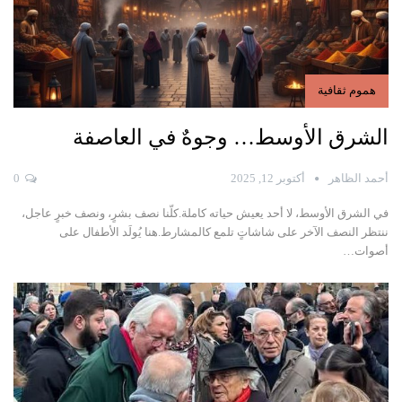
هموم ثقافية
الشرق الأوسط… وجوهٌ في العاصفة
أحمد الظاهر
أكتوبر 12, 2025
0
في الشرق الأوسط، لا أحد يعيش حياته كاملة.كلّنا نصف بشرٍ، ونصف خبرٍ عاجل،
ننتظر النصف الآخر على شاشاتٍ تلمع كالمشارط.هنا يُولَد الأطفال على
أصوات
…