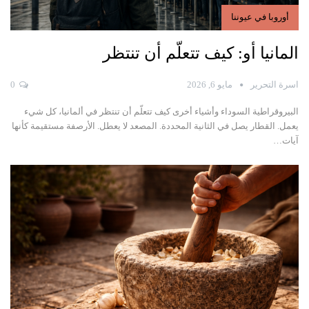
أوروبا في عيوننا
المانيا أو: كيف تتعلّم أن تنتظر
اسرة التحرير
مايو 6, 2026
0
البيروقراطية السوداء وأشياء أخرى
كيف تتعلّم أن تنتظر في ألمانيا، كل شيء
يعمل. القطار يصل في الثانية المحددة. المصعد لا يعطل. الأرصفة مستقيمة كأنها
آيات
…