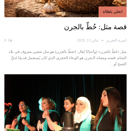
انخلي ياهلالة
قصة مثل: حُطّ بالجرن
اسرة التحرير
يناير 13, 2026
0
مثل «حُطّ بالجرن» (وأحيانًا تُقال: انحطّ بالجرن) هو مثل شعبي معروف في بلاد
الشام.
قصته ومعناه:الـجرن هو الوعاء الحجري الذي كان يُستعمل قديمًا لدقّ
القمح أو
…