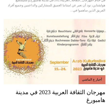
في ختام #مهرجان_الثقافة_العربية2023 في مدينة هامبورغ و شليسفيغ
هولشتاين، نود أن نعبر عن امتناننا العميق للمشاركين والداعمين وجميع أفراد
الفريق الذين ساهموا في…
أخبار ع الماشي
مهرجان الثقافة العربية 2023 في مدينة
هامبورغ