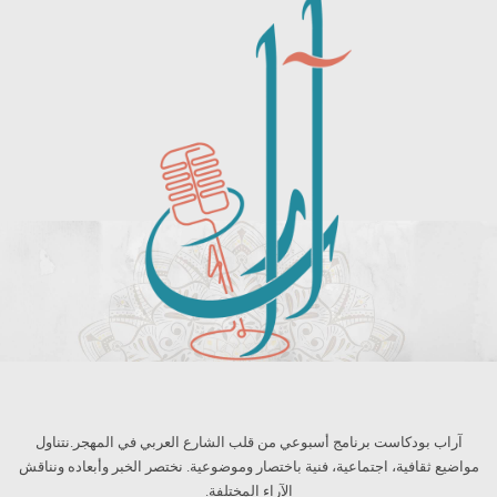
آراب بودكاست برنامج أسبوعي من قلب الشارع العربي في المهجر.نتناول
مواضيع ثقافية، اجتماعية، فنية باختصار وموضوعية. نختصر الخبر وأبعاده ونناقش
الآراء المختلفة.