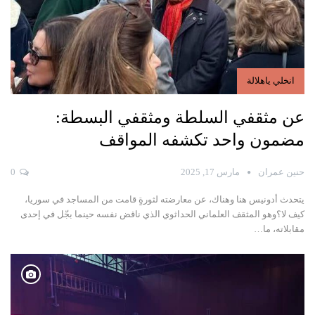
انخلي ياهلالة
عن مثقفي السلطة ومثقفي البسطة:
مضمون واحد تكشفه المواقف
حنين عمران
مارس 17, 2025
0
يتحدث أدونيس هنا وهناك، عن معارضته لثورةٍ قامت من المساجد في سوريا،
كيف لا؟وهو المثقف العلماني الحداثوي الذي ناقض نفسه حينما بجّل في إحدى
مقابلاته، ما
…