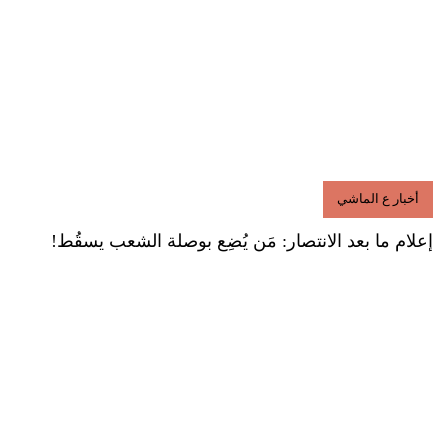
أخبار ع الماشي
إعلام ما بعد الانتصار: مَن يُضِع بوصلة الشعب يسقُط!