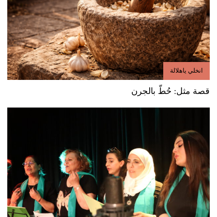
انخلي ياهلالة
قصة مثل: حُطّ بالجرن