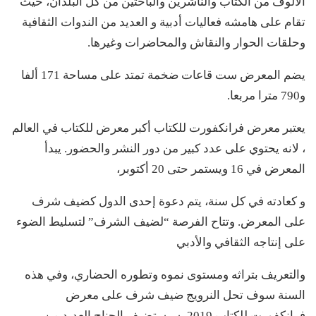
الألوف من الكتاب والناشرين والباحثين من كل البلدان، حيث
تقام على هامشه فعاليات أدبية و العديد من الندوات الثقافية
وحلقات الحوار والنقاش والمحاضرات وغيرها.
يضم المعرض ست قاعات ضخمة تمتد على مساحة 171 ألفا
و790 مترا مربعا.
يعتبر معرض فرانكفورت
للكتاب أكبر معرض للكتاب في العالم
، لانه يحتوي على عدد كبير من دور النشر والحضور. يبدأ
المعرض في 16 ويستمر حتى 20 أكتوبر،
و كعادته في كل سنة، يتم دعوة إحدى الدول كضيف شرف
على المعرض. وتتاح الفرصة “لضيف الشرف” لتسليط الضوء
على إنتاجه الثقافي والأدبي
والتعريف بتراثه ومستوى نموه وتطوره الحضاري، وفي هذه
السنة سوف تحل النرويج ضيف شرف على معرض
فرانكفورت للكتاب 2019، سيستضيف الجناح العديد من