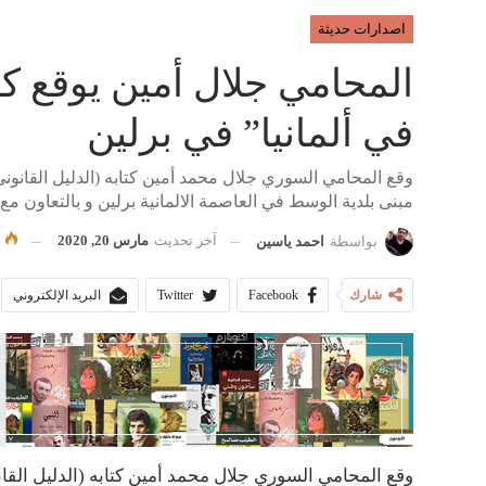
اصدارات حديثة
المحامي جلال أمين يوقع كتا
في ألمانيا” في برلين
وقع المحامي السوري جلال محمد أمين كتابه (الدليل القانوني
مبنى بلدية الوسط في العاصمة الالمانية برلين و بالتعاون مع مركز Abziel للتدريب
آخر تحديث
مارس 20, 2020
٬976
بواسطة
احمد ياسين
شارك
Facebook
Twitter
البريد الإلكتروني
وقع المحامي السوري جلال محمد أمين كتابه (الدليل القانو