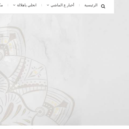
الرئيسية
أخبار ع الماشي
انخلي ياهلالة
مك