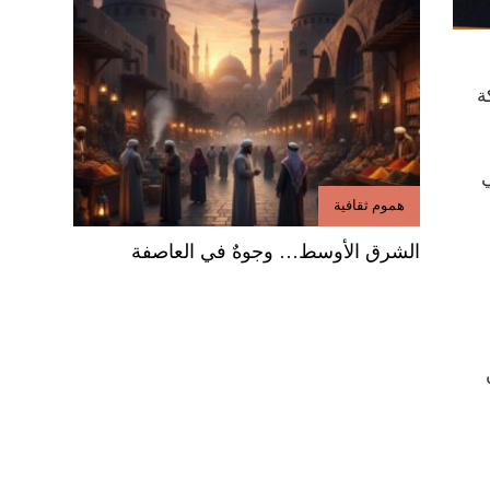
ة
ي
هموم ثقافية
الشرق الأوسط… وجوهٌ في العاصفة