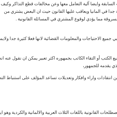
السابقة وايضا آلية التعامل معها وعن مخالفات قطع التذاكر وكيف
جدا في المانيا ويعاقب عليها القانون حيث ان البعض يشتري من
روقة مما يؤدي لوقوع المشتري في المسائلة القانونية .
 جميع الاحتياجات والمعلومات القضائية لانها فعلا كثيرة جدا ولاي
 الكتب أو التقاء الكاتب بجمهوره اكثر تعبير يمكن ان نقول عنه انه
ي يقدمه للجمهور،
من انتقادات واراء وافكار وتعديلات تساعد المؤلف على استنباط الت
كاتب ايضاً كتاب DAD قاموس المصطلحات القانونية باللغات الثلاث العربية والالمانية والكردية وهو ا