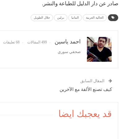
صادر عن دار الدليل للطباعة والنشر.
الجالية العربية
المانيا
برلين
جلال الطويل
احمد ياسين
499 المقالات
68 تعليقات
صحفي سوري
المقال السابق
كيف تصنع الألفة مع الآخرين
قد يعجبك ايضا