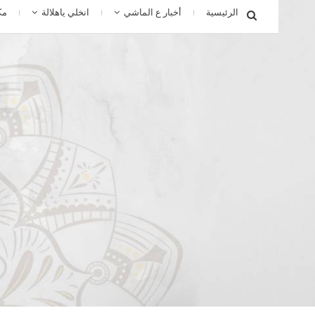
الرئيسية
أخبار ع الماشي
انخلي ياهلالة
مك