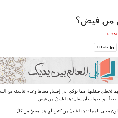
 من فيض؟
46٬724
Linkedin
ضهم يُخطئ فيقلبها، مما يؤدّي إلى إفسادِ معناها وعدم تناسقه مع الس
خطأ .. والصواب أن يقال: هذا غيضٌ من فيض!
كون معنى الجملة: هذا قليلٌ من كثير، أي هذا بعضٌ من كلّ.