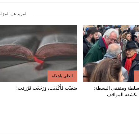
المزيد عن المؤل
انخلي ياهلالة
سلطة ومثقفي البسطة:
سَعَيْت فَأَكْدَيْت، وَرَجَعْت فَرُزقت!
تكشفه المواقف