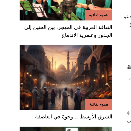
هموم ثقافية
دعو
الثقافة العربية في المهجر: بين الحنين إلى
الجذور وعبقرية الاندماج
ة.
هموم ثقافية
الشرق الأوسط… وجوهٌ في العاصفة
ات