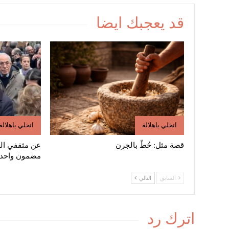
قد يعجبك ايضا
انخلي ياهلالة
انخلي ياهلالة
قصة مثل: حُطّ بالجرن
عن مثقفي ال
مضمون واحد 
السابق
التالي
اترك رد