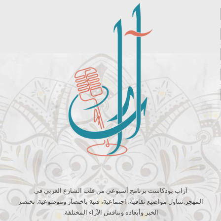
آراب بودكاست برنامج أسبوعي من قلب الشارع العربي في
المهجر.نتناول مواضيع ثقافية، اجتماعية، فنية باختصار وموضوعية. نختصر
الخبر وأبعاده ونناقش الآراء المختلفة.