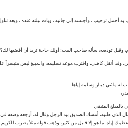
ه أجمل ترحيب ، وأجلسه إلى جانبه ، وبات ليلته عنده ، وبعد تناول
ام، وقبل توديعه، سأله صاحب البيت: أولك حاجة تريد أن أقضيها لك؟
ين، وقد أثقل كاهلي، واقترب موعد تسليمه، والمبلغ ليس متيسراً علي
له مائتي دينار وسلمه إياها.
در،
 بالمبلغ المتبقي
لمال الذي طلبه، أمسك الصديق بيد الرجل وقال له: أرجعه وضعه في
يتك إياه، ما هو إلا قليل من كثير، وذهب قوله مثلاً يضرب للكريم 