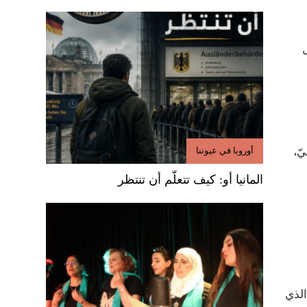
ّ،
أوروبا في عيوننا
المانيا أو: كيف تتعلّم أن تنتظر
الذي