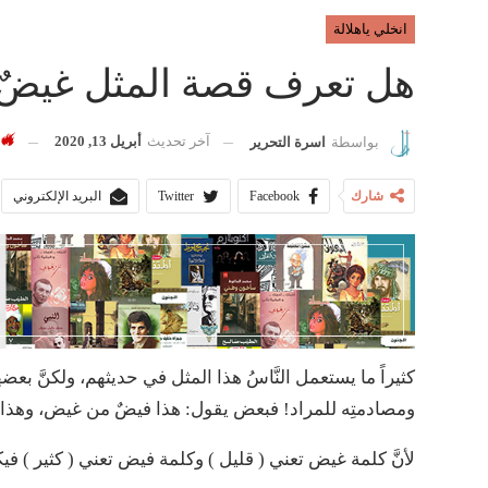
انخلي ياهلالة
هل تعرف قصة المثل غيضٌ
آخر تحديث
أبريل 13, 2020
بواسطة
اسرة التحرير
شارك
Facebook
Twitter
البريد الإلكتروني
كثيراً ما يستعمل النَّاسُ هذا المثل في حديثهم، ولكنَّ بع
ومصادمتِه للمراد! فبعض يقول: هذا فيضٌ من غيض، وهذا 
لأنَّ كلمة غيض تعني ( قليل ) وكلمة فيض تعني ( كثير ) في