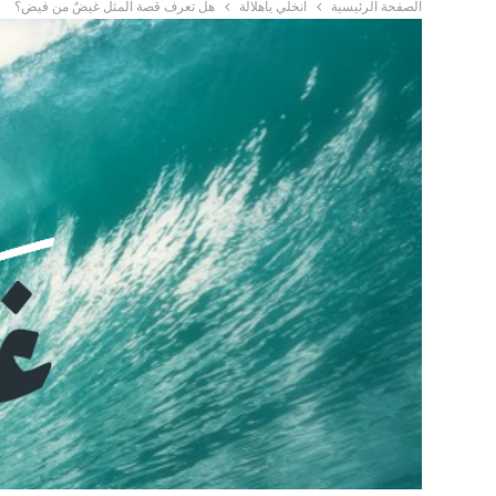
الصفحة الرئيسية
انخلي ياهلالة
هل تعرف قصة المثل غيضٌ من فيض؟