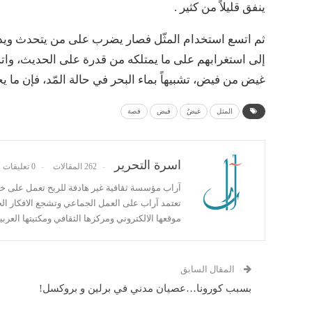
ينفق قليلاً من كثير .
ثم اتسع استخدام المثّل فصار يضرب على من يتحدث ويد
إلى استغرابهم على ما يمتلكه من قدرة على الحديث، واتسا
غيض من فيض، تشبيهاً بماء البحر في حالة المّد، فإن ما يخر
المثل
غيضٌ
فيض
قصة
اسرة التحرير
262 المقالات
0 تعليقات
آراب مؤسسة ثقافية غير هادفة للربح تعمل على خدمة
تعتمد آراب على العمل الجماعي وتشجع الافكار ال
موقعها الالكتروني ومركزها الثقافي ومكتبتها العربية
المقال السابق
بسبب كورونا…عصيان مدني في برلين و بروكسل!