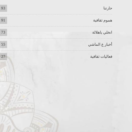
حارتنا
93
هموم ثقافية
91
انخلي ياهلالة
73
أخبار ع الماشي
55
فعاليات ثقافية
27