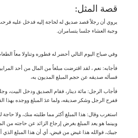
قصة المثل:
يروي أن رجلاً قصد صديق له لحاجة إليه فدخل عليه فرحب ب
وجبة العشاء جلسا يتسامران.
وفي صباح اليوم التالي أحضر له فطوره وتناولا معاً الطع
فأجابه: نعم ، لقد اقترضت مبلغاً من المال من أحد المراب
فسأله صديقه عن حجم المبلغ المديون به،
فأجاب الرجل: مائة دينار، فقام الصديق ودخل البيت، وجلب 
ففرح الرجل وشكر صديقه، ولما عدَ المبلغ ووجده بهذا الق
استغرب وقال: هذا المبلغ أكثر مما طلبته منك، ولا حاجة لي
وبينما هو يعد المبلغ بغرض إرجاع الزائد عن حاجته من ا
جيبك، فوالله هذا غيض من فيض، أي أن هذا المبلغ الذي أعط