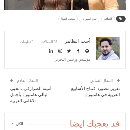
الثقافة
الفن السوري
متحف التونا
أحمد الظاهر
93 المقالات
0 تعليقات
مؤسس ورئيس التحرير
المقال السابق
المقال القادم
تقرير مصور: افتتاح الأسابيع
أمينة الصرارفي…تحيي
العربية في هامبورغ
ليالي هامبورغ بأجمل
الأغاني العربية
قد يعجبك ايضا
الكل