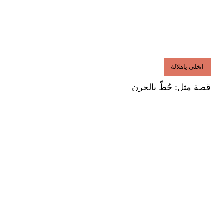
انخلي ياهلالة
قصة مثل: حُطّ بالجرن