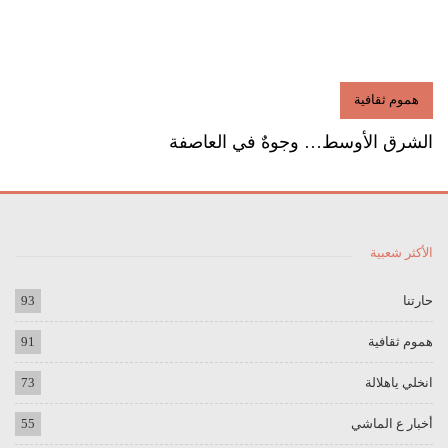
هموم ثقافية
الشرق الأوسط… وجوهٌ في العاصفة
الأكثر شعبية
حارتنا
93
هموم ثقافية
91
انخلي ياهلالة
73
أخبار ع الماشي
55