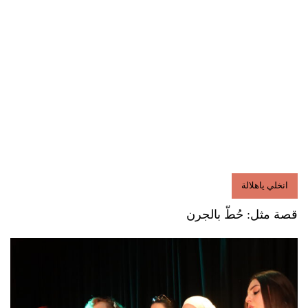
انخلي ياهلالة
قصة مثل: حُطّ بالجرن