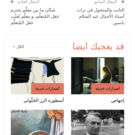
المقال السابق
المقال القادم
الثابت والمتحول في تراث
شتّان ما بين معلّم يحترم
أستاذ الأجيال عبد السلام
عقل المُتعلِّم، و معلِّم يُغيِّب
ياسين
عقل المُتعلِّم
قد يعجبك ايضا
الكل
اصدارات حديثة
اصدارات حديثة
إجهاض
أسطورة الرز الجَبُّولي