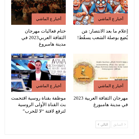
أخبار ع الماشي
أخبار ع الماشي
إعلام ما بعد الانتصار: مَن
ختام فعاليات مهرجان
يُضِع بوصلة الشعب يسقُط!
الثقافة العربي2023 في
مدينة هامبروغ
أخبار ع الماشي
أخبار ع الماشي
مهرجان الثقافة العربية 2023
موظفة بقناة روسية اقتحمت
في مدينة هامبورغ
بث القناة الأولى الروسية
لترفع لافتة “لا للحرب”
السابق
التالي