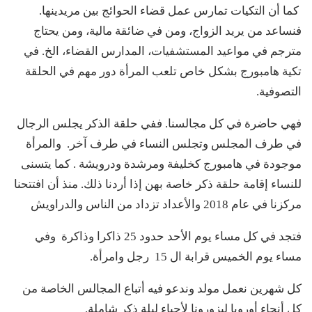
كما أن التكيات تمارس عمل قضاء الحوائج بين مريدينها.
فنساعد من يريد الزواج، ومن في ضائقة مالية، ومن يحتاج
مترجم في مواعيد المستشفيات، المدارس القضاء، الخ. في
تكية هامبورج بشكل خاص تلعب المرأة دور مهم في الحلقة
التصوفية.
فهي حاضرة في كل مجالسنا. ففي حلقة الذكر يجلس الرجال
في طرف المجلس وتجلس النساء في طرف آخر. والمرأة
موجودة في هامبورج كخليفة ومرشدة ودرويشة . كما يتسنى
للنساء إقامة حلقة ذكر خاصة بهن إذا أردنا ذلك. منذ أن افتتحنا
مركزنا في عام 2018 والأعداد تزداد من الناس والدراويش
فتجد في كل مساء يوم الأحد حدود 25 ذاكرا وذاكرة وفي
مساء يوم الخميس قرابة ال 15 رجل وامرأة.
كل شهرين نعمل مولد وندعو فيه أتباع المجالس الخاصة من
كل أنحاء أوروبا ليزورونا لأحياء ليلة ذكر شاملة.