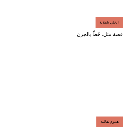
انخلي ياهلالة
قصة مثل: حُطّ بالجرن
هموم ثقافية