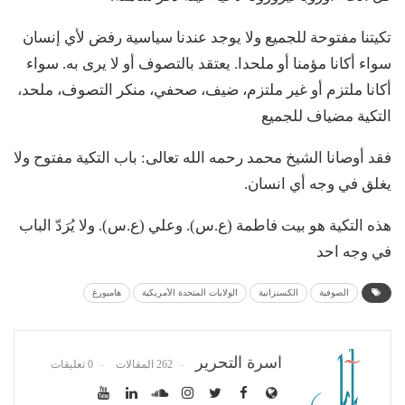
تكيتنا مفتوحة للجميع ولا يوجد عندنا سياسية رفض لأي إنسان
سواء أكانا مؤمنا أو ملحدا. يعتقد بالتصوف أو لا يرى به. سواء
أكانا ملتزم أو غير ملتزم، ضيف، صحفي، منكر التصوف، ملحد،
التكية مضياف للجميع
فقد أوصانا الشيخ محمد رحمه الله تعالى: باب التكية مفتوح ولا
يغلق في وجه أي انسان.
هذه التكية هو بيت فاطمة (ع.س). وعلي (ع.س). ولا يُرَدّ الباب
في وجه احد
الصوفية
الكسنزانية
الولايات المتحدة الأمريكية
هامبورغ
اسرة التحرير
262 المقالات
0 تعليقات