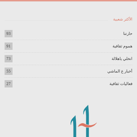
الأكثر شعبية
حارتنا
93
هموم ثقافية
91
انخلي ياهلالة
73
أخبار ع الماشي
55
فعاليات ثقافية
27