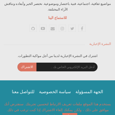
مواضيع ثقافية، اجتماعية، فنية باختصار وموضوعية. نختصر الخبر وأبعاده ونناقش
الآراء المختلفة.
للاستماع الينا
النشرة الإخبارية
اشترك في النشرة الإخبارية لدينا من أجل مواكبة التطورات.
الاشتراك
الجهة المسؤولة
سياسة الخصوصية
للتواصل معنا
يستخدم هذا الموقع ملفات تعريف الارتباط لتحسين تجربتك. سنفترض أنك
© 2026 - Arap culture. All Rights Reserved.
موافق على ذلك ، ولكن يمكنك إلغاء الاشتراك إذا كنت ترغب في ذلك.
Website Design:
Arap culture