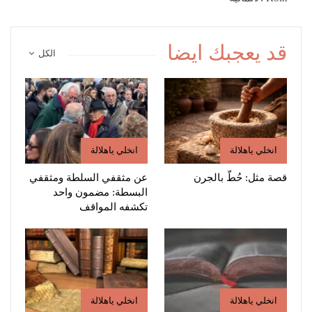
قد يعجبك ايضا
الكل
انخلي ياهلالة
انخلي ياهلالة
قصة مثل: حُطّ بالجرن
عن مثقفي السلطة ومثقفي
البسطة: مضمون واحد
تكشفه المواقف
انخلي ياهلالة
انخلي ياهلالة