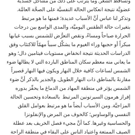
وتساقط الشعر, وما يترتَّب على ذلك من مشاكل جسدية
عضويَّة نتيجة انعكاس الحالة النفسيَّة على الصحَّة العامَّة.
وتذكر لنا عباس أنَّ الأسباب عديدة؛ فمنها ما هو مرتبط
بتغيرات حالة الطقس اليوميَّة، والمدى الواسع بين درجات
الحرارة صباحاً ومساءً، ونقص التعرُّض للشمس بسبب غيابها
مبكراً أو حجبها وراء الغيوم ما يشكِّل سبباً مهمّاً للاكتئاب وفق
الدراسات الحديثة نتيجة انخفاض مستويات فيتامين دال؛ وهو
ما يعاني منه معظم سكان المناطق الباردة التي لا يطالها ضوء
الشمس لساعات كافية خلال النهار ويكون فيها النهار قصيراً
مقارنةً بالمناطق ذات النهار الطويل. والجدير بالذكر أنَّ ضوء
الشمس يؤثر في منطقة المهاد من الدماغ ما يحفِّز بدوره
إفراز هرمون السيرتونين المرتبط بالسعادة وتحسين الحالة
المزاجيَّة. ومن الأسباب أيضاً ما هو مرتبط بعوامل القلق
النفسي والوساوس؛ كالخوف من المرض والإنفلونزا
والحساسية وغيرها. كما أنَّ مجيء فصل الخريف بعد عطلة
الصيف الممتعة واعتياد الناس على البقاء في منطقة الراحة