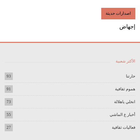
اصدارات حديثة
إجهاض
الأكثر شعبية
حارتنا
93
هموم ثقافية
91
انخلي ياهلالة
73
أخبار ع الماشي
55
فعاليات ثقافية
27