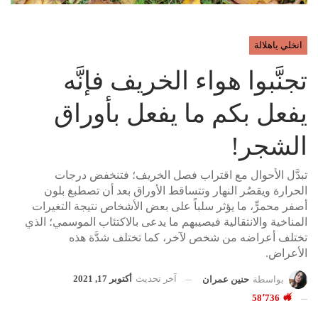
انخلي ياهلالة
تجنَّبوا هواء الخريف فإنَّه
يفعل بكم ما يفعل بأوراق
الشجر!
تبدَّل الأحوال مع اقتراب فصل الخريف؛ فتنخفض درجات
الحرارة ويقصُر النهار وتتساقط الأوراق بعد أن تصطبغ بلون
أصفر محمرٍّ، ما يؤثر سلباً على بعض الأشخاص نتيجة التغيرات
المناخية والانتقالية فيصيبهم ما يدعى بالاكتئاب الموسمي؛ الذي
تختلف أعراضه من شخص لآخر، كما تختلف شدَّة هذه
الأعراض.
آخر تحديث
أكتوبر 17, 2021
بواسطة
حنين عمران
58٬736