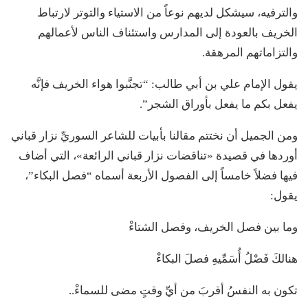
والترفيه، سيشكل لديهم نوعاً من الاستياء والتوتر لارتباط
الخريف بالعودة إلى المدارس واستئناف الناس لأعمالهم
والتزاماتهم المرهقة.
يقول الإمام علي بن أبي طالب: “تجنَّبوا هواء الخريف فإنَّه
يفعل بكم ما يفعل بأوراق الشجر”.
ومن الجميل أن نختتم مقالنا بأبيات للشاعر السوريِّ نزار قباني
أوردها في قصيدة «تناقضات نزار قباني الرائعة»، التي أضاف
فيها فضلاً خامساً إلى الفصول الأربعة أسماه “فصل البكاء”،
يقول:
وما بين فصل الخريف، وفصل الشتاءْ
هنالكَ فَصْلُ أُسَمِّيهِ فصلَ البكاءْ
تكون به النفسُ أقربَ من أيِّ وقتٍ مضى للسماءْ..