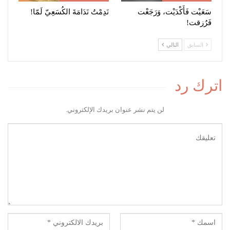
سَعَيْت فَأَكْدَيْت، وَرَجَعْت
نَدِمْتُ نَدَامَةَ الكُسَعِيّ لَمّا!
فَرُزقت!
السابق
التالي
اترك رد
لن يتم نشر عنوان بريدك الإلكتروني.