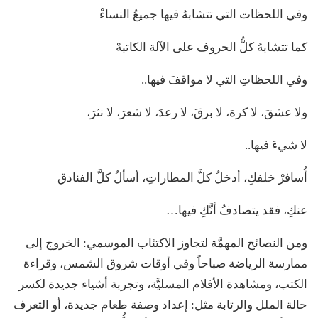
وفي اللحظات التي تتشابهُ فيها جميعُ النساءْ
كما تتشابهُ كلُّ الحروف على الآلة الكاتبهْ
وفي اللحظاتِ التي لا مواقفَ فيها..
ولا عشقَ، لا كرهَ، لا برقَ، لا رعدَ، لا شعرَ، لا نثرَ،
لا شيءَ فيها..
أُسافرْ خلفكِ، أدخلُ كلَّ المطاراتِ، أسألُ كلَّ الفنادق
عنكِ، فقد يتصادفُ أنَّكِ فيها…
ومن النصائح المهمَّة لتجاوز الاكتئاب الموسمي: الخروج إلى
ممارسة الرياضة صباحاً وفي أوقات شروق الشمس، وقراءة
الكتب، ومشاهدة الأفلام المسليَّة، وتجربة أشياء جديدة لكسر
حالة الملل والرتابة مثل: إعداد وصفة طعام جديدة، أو التعرف