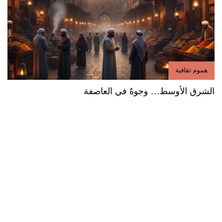
هموم ثقافية
الشرق الأوسط… وجوهٌ في العاصفة