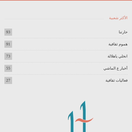
الأكثر شعبية
حارتنا
93
هموم ثقافية
91
انخلي ياهلالة
73
أخبار ع الماشي
55
فعاليات ثقافية
27