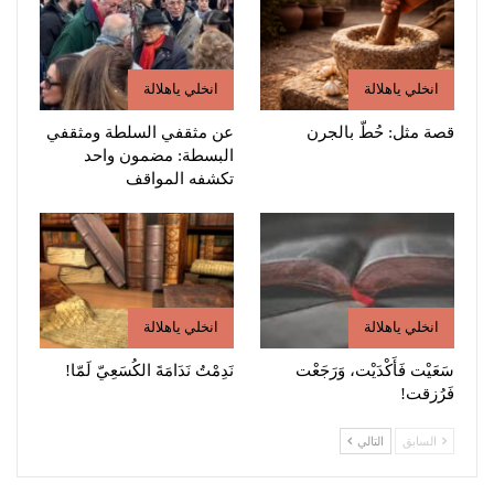
انخلي ياهلالة
انخلي ياهلالة
قصة مثل: حُطّ بالجرن
عن مثقفي السلطة ومثقفي
البسطة: مضمون واحد
تكشفه المواقف
انخلي ياهلالة
انخلي ياهلالة
سَعَيْت فَأَكْدَيْت، وَرَجَعْت
نَدِمْتُ نَدَامَةَ الكُسَعِيّ لَمّا!
فَرُزقت!
السابق
التالي