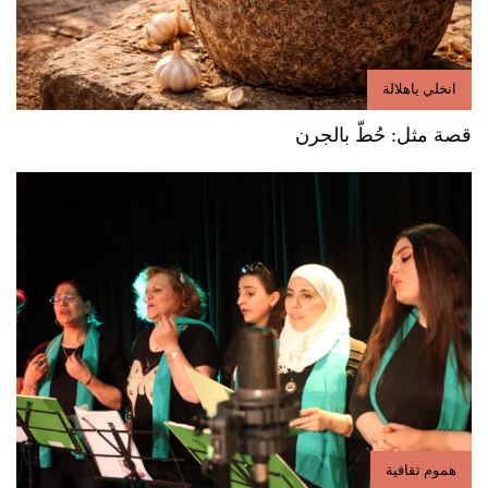
انخلي ياهلالة
قصة مثل: حُطّ بالجرن
هموم ثقافية