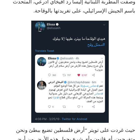
وصفت المطربة اللبنانية إليسا رد أفيخاي أدرعي، المتحدث
باسم الجيش الإسرائيلي، على تغريدتها بالوقاحة.
حيث غردت على تويتر “أرض فلسطين تضيع ببطئ ونحن
متفرجون، أي قانون وأي شرع يحول هذه الأرض من أرض