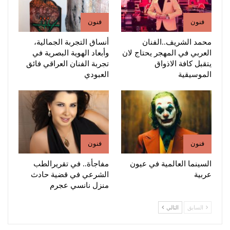
فنون
فنون
محمد الشريف..الفنان
أنساق التجربة الجمالية،
العربي في المهجر يحتاج لان
وأبعاد الهوية البصرية في
يتقبل كافة الاذواق
تجربة الفنان العراقي فائق
الموسيقية
العبودي
فنون
فنون
السينما العالمية في عيون
مفاجأة.. في تقريرالطب
عربية
الشرعي في قضية حادث
منزل نانسي عجرم
السابق
التالي