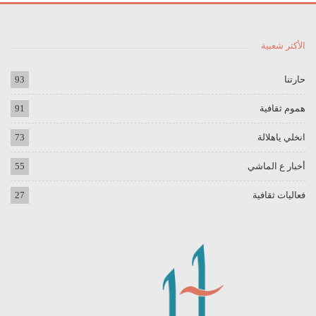
الأكثر شعبية
حارتنا
93
هموم ثقافية
91
انخلي ياهلالة
73
أخبار ع الماشي
55
فعاليات ثقافية
27