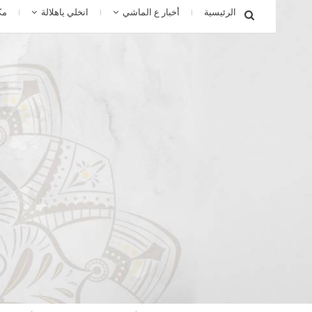
الرئيسية
أخبار ع الماشي
انخلي ياهلالة
مك