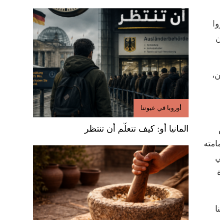
وا
ن
ن،
أوروبا في عيوننا
المانيا أو: كيف تتعلّم أن تنتظر
امته
ي
ا