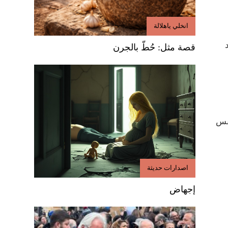
انخلي ياهلالة
قصة مثل: حُطّ بالجرن
نفس
اصدارات حديثة
إجهاض