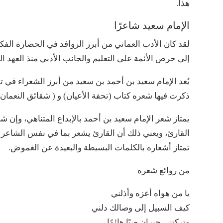
هذا.
الإمام سعيد شاعرًا
لقد كان الأدب العماني من أبرز الروافد في الحضارة الفكر
إلى حرص الأئمة على التعليم والجانب الأدبي منذ العهد ال
يُعد الإمام سعيد بن أحمد بن سعيد من أبرز الشعراء في تل
ذكرت فيها شعره كتاب (تحفة الأعيان) و ( شقائق النعمان
يمتاز شعر الإمام سعيد بن أحمد بالإبداع المتناهي، وإن
القارئ، ويعني ذلك أن القارئ يشعر بما في نفس الشاعر
تمتاز أشعاره بالكلمات البسيطة والبعيدة عن الغموض.
من روائع شعره
يا من هواه أعزه وأذلني
كيف السبيل إلى وصالك دلني
وتركتني حيران صبًا هائمًا