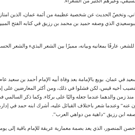
يفي، وغيرهم الكثير من الشعراء.
ماني، وتخصّ الحديث عن شخصية عظيمة من أئمة عمان، الذين امتاز
لبوسعيدي الذي وصفه حميد بن محمد بن رزيق في كتابه الفتح المبي
لشعر، عارفًا بمعانيه وبيانه، مميزًا بين الشعر البذيء والشعر الحس
يد في عمان. بويع بالإمامة بعد وفاة أبيه الإمام أحمد بن سعيد عام
 وتنصيب أخيه قيس، لكن فشلوا في ذلك، ومن أكثر المعارضين على إم
ذ زمن والدهما عندما جعله واليًا على بركاء. وكما ذكر السالمي ف
 عنه” وعندما شعر باختلاف القبائل عليه، أشرك ابنه حمد في إدارة
وصفه ابن رزيق “داهية من دواهي العرب”.
حصن المنصور، الذي يعد بصمة معمارية عريقة للإمام باقية إلى يومن