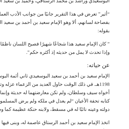
البوسعيدي وراشد بن محمد الرستاقي، وحميد بن سعيد الس
“أثير” تعرض في هذا التقرير جانبًا من جوانب الأدب الع
بفصاحة لسانهم، ألا وهو الإمام سعيد بن أحمد بن سعيد ا
بقوله:
” كان الإمام سعيد هذا شجاعًا شهيرًا فصيح اللسان ناظمًا ل
وإذا تحدث لا يمل من حديثه إذ أكثره حكم”.
عن حياته:
الإمام سعيد بن أحمد بن سعيد البوسعيدي ثاني أئمة البوسع
1198هـ. في ذلك الوقت حاول العديد من الزعماء عزله
أخواه سيف وسلطان، ولم تكن معارضتهما له حديثة وإنما من
كتابه تحفة الأعيان “لم يعدل في ملكه ولم يرض المسلمون
دولته وعينه نائبًا له في مسقط، ولابنه حنكة عظيمة كما 
اتخذ الإمام سعيد بن أحمد الرستاق عاصمة له، وبنى فيها 