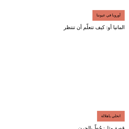
أوروبا في عيوننا
المانيا أو: كيف تتعلّم أن تنتظر
انخلي ياهلالة
قصة مثل: حُطّ بالجرن