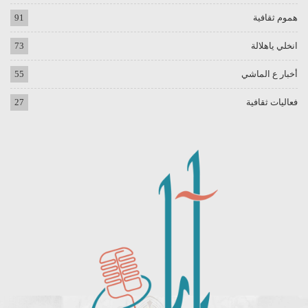
هموم ثقافية
91
انخلي ياهلالة
73
أخبار ع الماشي
55
فعاليات ثقافية
27