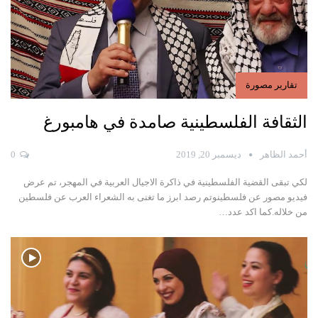
تقارير مصورة
الثقافة الفلسطينية صامدة في هامبورغ
أحمد الظاهر
ديسمبر 20, 2019
0
لكي تبقى القضية الفلسطينية في ذاكرة الاجيال العربية في المهجر، تم عرض
فيديو مصور عن فلسطينوتم رصد ابرز ما تغنى به الشعراء العرب عن فلسطين
من خلاله.كما اكد عدد
…