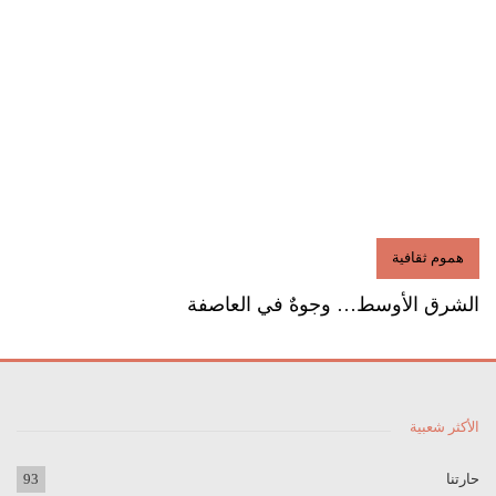
هموم ثقافية
الشرق الأوسط… وجوهٌ في العاصفة
الأكثر شعبية
حارتنا
93