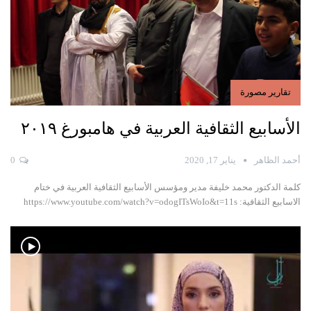
تقارير مصورة
الأسابيع الثقافية العربية في هامبورغ ٢٠١٩
أحمد الظاهر
يناير 17, 2020
0
كلمة الدكتور محمد خليفة مدير ومؤسس الأسابيع الثقافية العربية في ختام
الاسابيع الثقافية:
https://www.youtube.com/watch?v=odogITsWoIo&t=11s