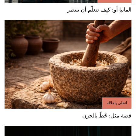
المانيا أو: كيف تتعلّم أن تنتظر
انخلي ياهلالة
قصة مثل: حُطّ بالجرن