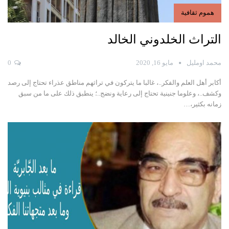
هموم ثقافية
التراث الخلدوني الخالد
محمد اومليل
مايو 16, 2020
0
أكابر أهل العلم والفكر..، غالبا ما يتركون في تراثهم مناطق عذراء تحتاج إلى رصد
وكشف..، وعلوما جنينية تحتاج إلى رعاية ونضج..؛ ينطبق ذلك على ما من سبق
زمانه بكثير،…