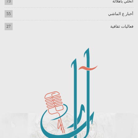
انخلي ياهلالة
73
أخبار ع الماشي
55
فعاليات ثقافية
27