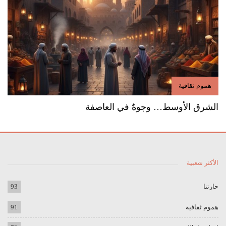
هموم ثقافية
الشرق الأوسط… وجوهٌ في العاصفة
الأكثر شعبية
حارتنا
93
هموم ثقافية
91