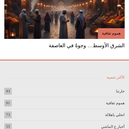
هموم ثقافية
الشرق الأوسط… وجوهٌ في العاصفة
الأكثر شعبية
حارتنا
93
هموم ثقافية
91
انخلي ياهلالة
73
أخبار ع الماشي
55