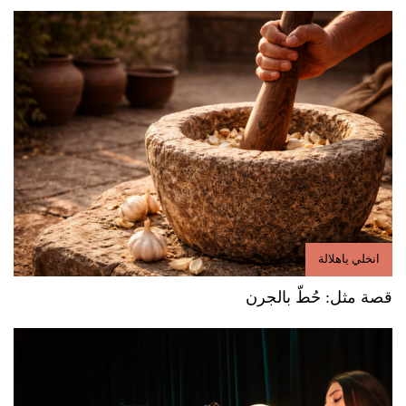
انخلي ياهلالة
قصة مثل: حُطّ بالجرن