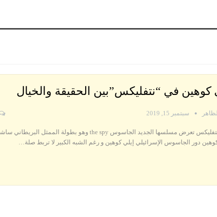
 كوهين في “نتفليكس”بين الحقيقة والخيال
لظاهر
سبتمبر 15, 2019
شبكة نتفليكس تعرض مسلسها الجديد الجاسوس the spy وهو بطولة الممثل البريطاني ساش
وهين دور الجاسوس الإسرائيلي إيلي كوهين و رغم الشبه الكبير لا تربط صلة…