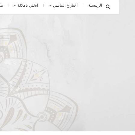
الرئيسية
أخبار ع الماشي
انخلي ياهلالة
مك