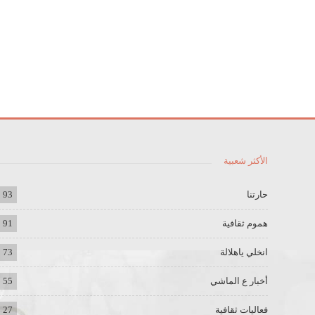
الأكثر شعبية
حارتنا
93
هموم ثقافية
91
انخلي ياهلالة
73
أخبار ع الماشي
55
فعاليات ثقافية
27