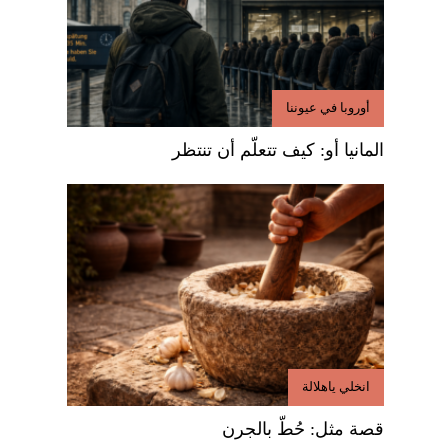
أوروبا في عيوننا
المانيا أو: كيف تتعلّم أن تنتظر
انخلي ياهلالة
قصة مثل: حُطّ بالجرن