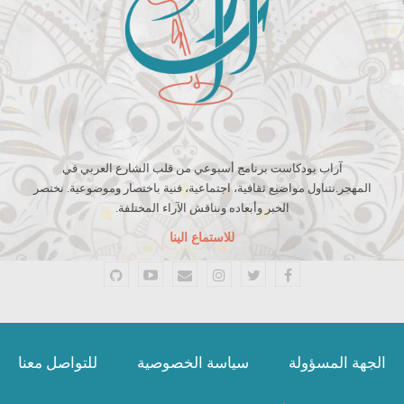
آراب بودكاست برنامج أسبوعي من قلب الشارع العربي في
المهجر.نتناول مواضيع ثقافية، اجتماعية، فنية باختصار وموضوعية. نختصر
الخبر وأبعاده ونناقش الآراء المختلفة.
للاستماع الينا
الجهة المسؤولة
سياسة الخصوصية
للتواصل معنا
Website Design:
Arap culture
© 2026 - Arap culture. Al