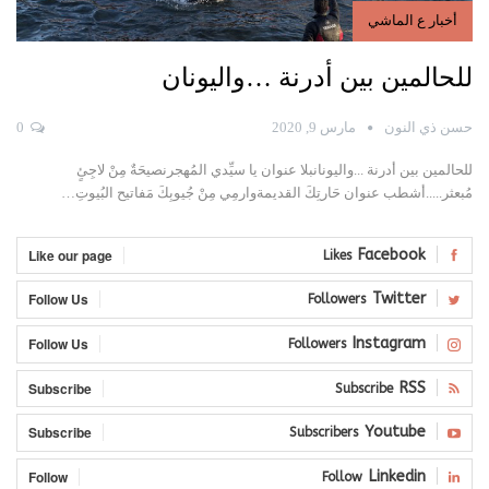
أخبار ع الماشي
للحالمين بين أدرنة …واليونان
حسن ذي النون
مارس 9, 2020
0
للحالمين بين أدرنة ...واليونانبلا عنوان
يا سيِّدي المُهجرنصيحَةٌ مِنْ لاجِئٍ
مُبعثر.....أشطب عنوان حَارتِكَ القديمةوارمِي مِنْ جُيوبِكَ مَفاتيح البُيوتِ
…
Like our page
Facebook
Likes
Follow Us
Twitter
Followers
Follow Us
Instagram
Followers
Subscribe
RSS
Subscribe
Subscribe
Youtube
Subscribers
Follow
Linkedin
Follow