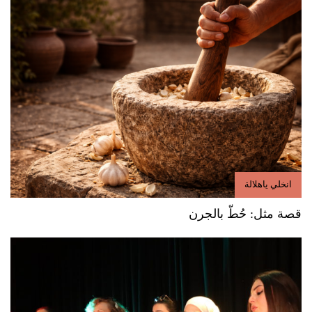
انخلي ياهلالة
قصة مثل: حُطّ بالجرن