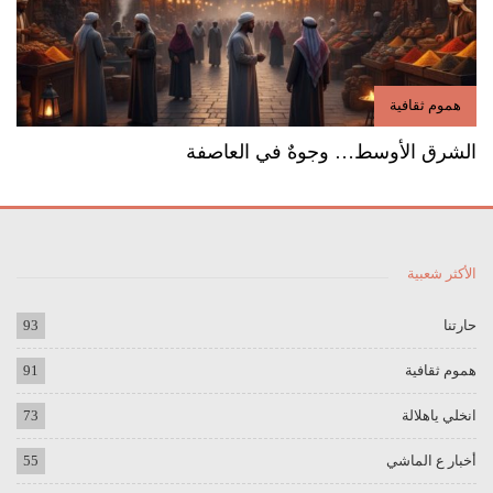
هموم ثقافية
الشرق الأوسط… وجوهٌ في العاصفة
الأكثر شعبية
حارتنا
93
هموم ثقافية
91
انخلي ياهلالة
73
أخبار ع الماشي
55