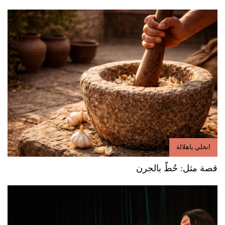
انخلي ياهلالة
قصة مثل: حُطّ بالجرن