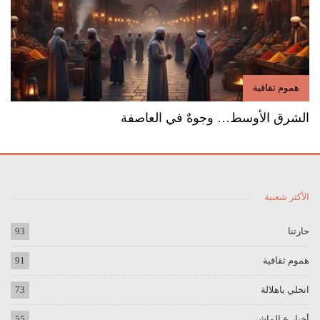
هموم ثقافية
الشرق الأوسط… وجوهٌ في العاصفة
الأكثر شعبية
حارتنا
93
هموم ثقافية
91
انخلي ياهلالة
73
أخبار ع الماشي
55