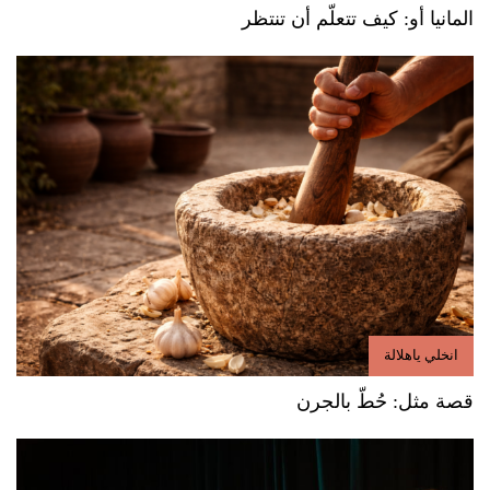
المانيا أو: كيف تتعلّم أن تنتظر
انخلي ياهلالة
قصة مثل: حُطّ بالجرن