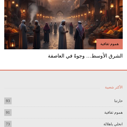
هموم ثقافية
الشرق الأوسط… وجوهٌ في العاصفة
الأكثر شعبية
حارتنا
93
هموم ثقافية
91
انخلي ياهلالة
73