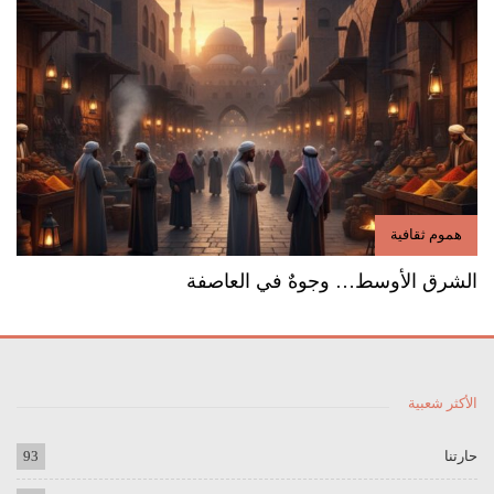
هموم ثقافية
الشرق الأوسط… وجوهٌ في العاصفة
الأكثر شعبية
حارتنا
93