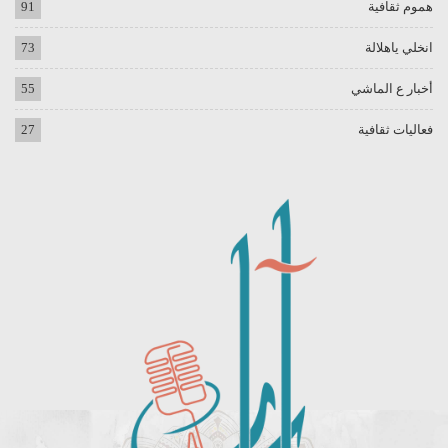
هموم ثقافية
91
انخلي ياهلالة
73
أخبار ع الماشي
55
فعاليات ثقافية
27