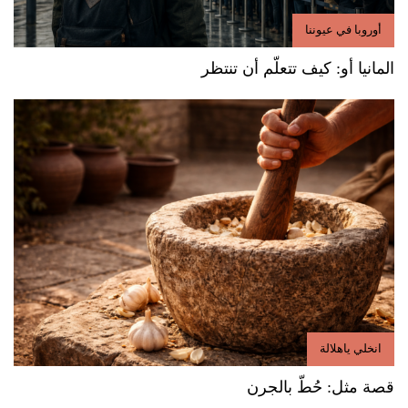
أوروبا في عيوننا
المانيا أو: كيف تتعلّم أن تنتظر
انخلي ياهلالة
قصة مثل: حُطّ بالجرن