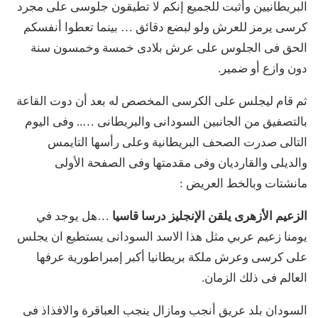
البريطانيين وأثبت للجميع إنكم لا تطيقون جلوسى على مجرد
كرسى يرمز للعرش ولو لبضع دقائق … بينما تعطوا أنفسكم
الحق فى الجلوس على عرش بلادى خمسة وخمسون سنة
دون وازع أو ضمير.
ثم قام ليجلس على الكرسى المخصص له بعد أن دوت القاعة
بالتصفيق من الجانبين السودانى والبريطانى ….. وفى اليوم
التالى صدرت الصحف البريطانية وعلى رأسها التايمس
والديلى والقارديان وفى مقدمتها وفى الصفحة الأولى
مانشتات وبالخط العريض :
الزعيم الأزهرى يلقن الإنجليز درسا قاسيا
…هل يوجد في
يومنا زعيم عربي مثل هذا الاسد السودانى يستطيع ان يجلس
على كرسى وعرش ملكة بريطانيا أكبر إمبراطورية عرفها
العالم فى ذلك الزمان.
السودان بلد عريق أنجب ومازال ينجب العباقرة والافذاذ فى