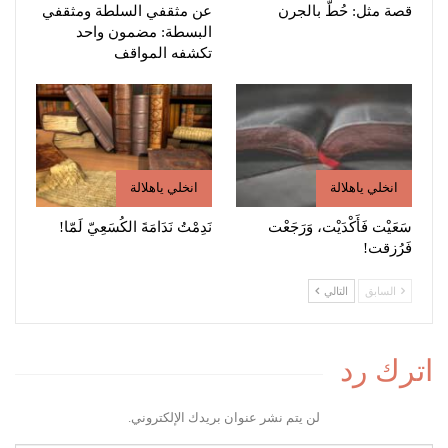
قصة مثل: حُطّ بالجرن
عن مثقفي السلطة ومثقفي
البسطة: مضمون واحد
تكشفه المواقف
انخلي ياهلالة
انخلي ياهلالة
سَعَيْت فَأَكْدَيْت، وَرَجَعْت
نَدِمْتُ نَدَامَةَ الكُسَعِيّ لَمّا!
فَرُزقت!
السابق
التالي
اترك رد
لن يتم نشر عنوان بريدك الإلكتروني.