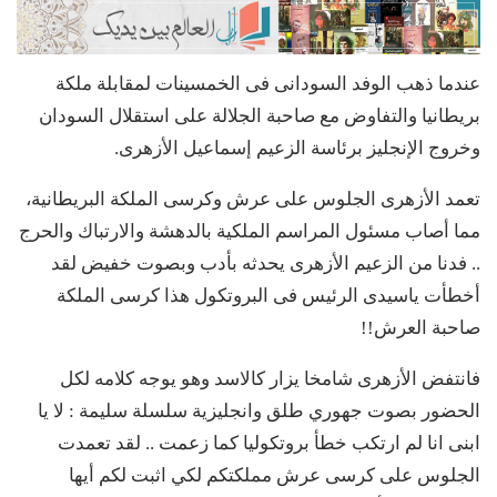
عندما ذهب الوفد السودانى فى الخمسينات لمقابلة ملكة
بريطانيا والتفاوض مع صاحبة الجلالة على استقلال السودان
وخروج الإنجليز برئاسة الزعيم إسماعيل الأزهرى.
تعمد الأزهرى الجلوس على عرش وكرسى الملكة البريطانية،
مما أصاب مسئول المراسم الملكية بالدهشة والارتباك والحرج
.. فدنا من الزعيم الأزهرى يحدثه بأدب وبصوت خفيض لقد
أخطأت ياسيدى الرئيس فى البروتكول هذا كرسى الملكة
صاحبة العرش!!
فانتفض الأزهرى شامخا يزار كالاسد وهو يوجه كلامه لكل
الحضور بصوت جهوري طلق وانجليزية سلسلة سليمة : لا يا
ابنى انا لم ارتكب خطأ بروتكوليا كما زعمت .. لقد تعمدت
الجلوس على كرسى عرش مملكتكم لكي اثبت لكم أيها