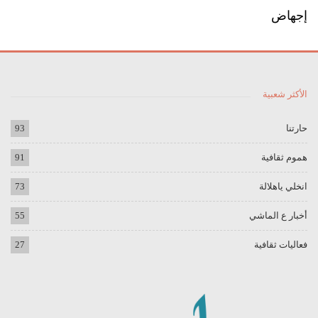
إجهاض
الأكثر شعبية
حارتنا
93
هموم ثقافية
91
انخلي ياهلالة
73
أخبار ع الماشي
55
فعاليات ثقافية
27