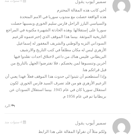
4 سنوات منذ
سمير أيوب
يقول
أخي كاتب هذه المقالة المحترم
هذه الواقعة حصلت مع مندوب سوريا في الامم المتحدة
والسياسي البارز الراحل فارس سليم الخوري وبسببها حصلت
سوريا على إستقلالها. وهذه الحادثة الشهيرة مكتوبة في المراجع
التاريخية الموثقة. بينما هذا الموقف الذي إخترعتموه للزعيم
السوداني النزيه والوطني والشريف المغفور له إسماعيل
الأزهري ليس له مكان مطلقاً في كتب التاريخ والارشيف
البريطاني. فليس هناك من داعي لاختلاق احداث تقلدوا فيها
أخرين وتنسبوها لمن يخصكم ، فلا تفترضوا الجهل بالتاريخ من
قبل قرائكم هنا.
وإذا أستطعتم أن تثبتوا لي حدوث هذا الموقف فعلاً. فهذا يعني أن
الزعيم الأزهري هو من قلد تصرف السيد فارس الخوري. لكون
استقلال سوريا كان في عام 1945. بينما استقلال السودان عن
بريطانيا تم في عام 1956 م.
الرد
4 سنوات منذ
سمير أيوب
يقول
ولكم مثلاً أن تقرأوا المقالة على هذا الرابط