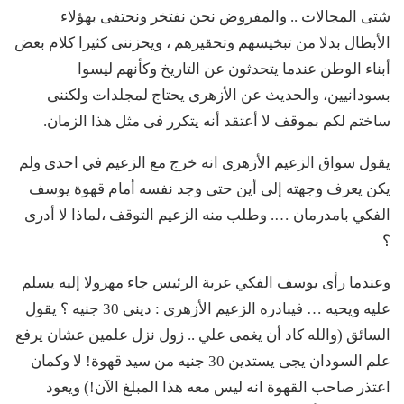
شتى المجالات .. والمفروض نحن نفتخر ونحتفى بهؤلاء
الأبطال بدلا من تبخيسهم وتحقيرهم ، ويحزننى كثيرا كلام بعض
أبناء الوطن عندما يتحدثون عن التاريخ وكأنهم ليسوا
بسودانيين، والحديث عن الأزهرى يحتاج لمجلدات ولكننى
ساختم لكم بموقف لا أعتقد أنه يتكرر فى مثل هذا الزمان.
يقول سواق الزعيم الأزهرى انه خرج مع الزعيم في احدى ولم
يكن يعرف وجهته إلى أين حتى وجد نفسه أمام قهوة يوسف
الفكي بامدرمان …. وطلب منه الزعيم التوقف ،لماذا لا أدرى
؟
وعندما رأى يوسف الفكي عربة الرئيس جاء مهرولا إليه يسلم
عليه ويحيه … فيبادره الزعيم الأزهرى : ديني 30 جنيه ؟ يقول
السائق (والله كاد أن يغمى علي .. زول نزل علمين عشان يرفع
علم السودان يجى يستدين 30 جنيه من سيد قهوة! لا وكمان
اعتذر صاحب القهوة انه ليس معه هذا المبلغ الآن!) ويعود