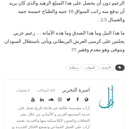
الزعيم دون أن يحصل على هذا المبلغ الزهيد والذى كان يريد
أن يدفع منه راتب السواق 10 جنيه والطباخ خمسة جنيه
والغسال 2.5 .
ما هذا النبل وما هذا الصدق وما هذه الأمانة … زعيم عربي
يجلس على كرسى العرش البريطانى ويأتى باستقلال السودان
ويتوفى وهو معدم وفقير !!!
الأزهري
السوادن
بريطانيا
اسرة التحرير
262 المقالات
0 تعليقات
آراب مؤسسة ثقافية غير هادفة للربح تعمل على
خدمة المجتمع العربي و الألماني من خلال نشر
الثقافات والفنون الكلاسيكية منها والحديثة. تعتمد
آراب على العمل الجماعي وتشجع الافكار الجديدة ,و